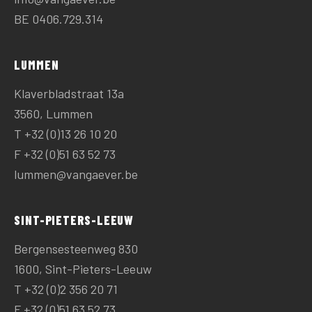
BE 0406.729.314
LUMMEN
Klaverbladstraat 13a
3560, Lummen
T
+32 (0)13 26 10 20
F +32 (0)51 63 52 73
lummen@vangaever.be
SINT-PIETERS-LEEUW
Bergensesteenweg 830
1600, Sint-Pieters-Leeuw
T
+32 (0)2 356 20 71
F +32 (0)51 63 52 73