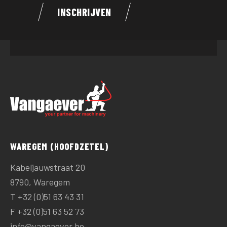
blank
INSCHRIJVEN
WAREGEM (HOOFDZETEL)
Kabeljauwstraat 20
8790, Waregem
T
+32 (0)51 63 43 31
F +32 (0)51 63 52 73
info@vangaever.be